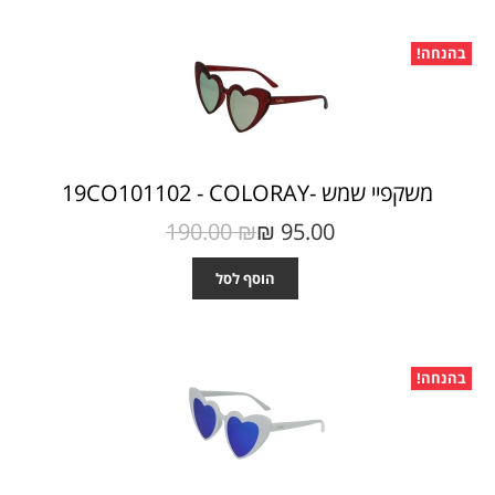
בהנחה!
משקפיי שמש -19CO101102 - COLORAY
190.00 ₪‎
95.00 ₪‎
הוסף לסל
בהנחה!