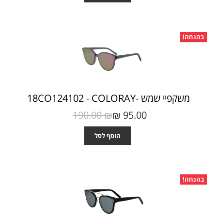
בהנחה!
משקפיי שמש -18CO124102 - COLORAY
190.00 ₪‎
95.00 ₪‎
הוסף לסל
בהנחה!