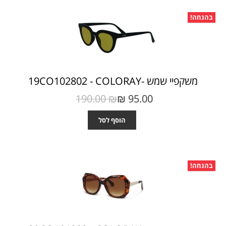
בהנחה!
משקפיי שמש -19CO102802 - COLORAY
190.00 ₪‎
95.00 ₪‎
הוסף לסל
בהנחה!