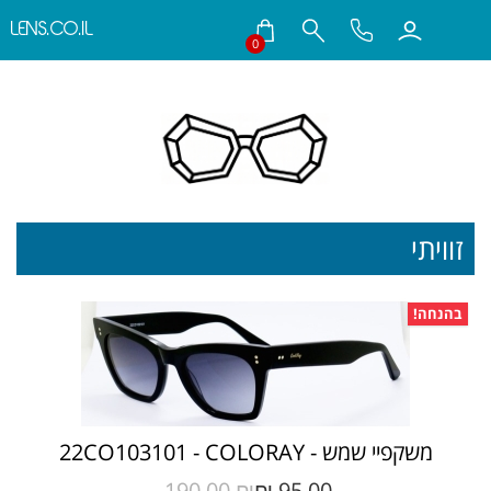
LENS.CO.IL
0
חילתו
ל
ף
ינטרנט,
חץ
נטר
די
עבור
זוויתי
אזור
וכן
רכזי
בהנחה!
משקפיי שמש - 22CO103101 - COLORAY
190.00 ₪‎
95.00 ₪‎