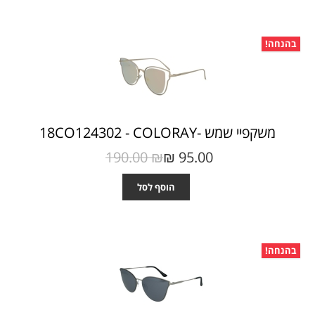
בהנחה!
משקפיי שמש -18CO124302 - COLORAY
190.00 ₪‎
95.00 ₪‎
הוסף לסל
בהנחה!