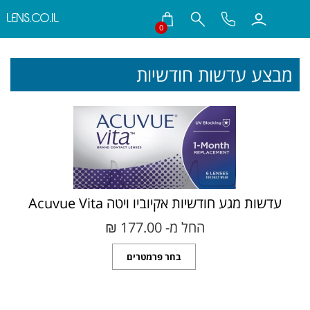
LENS.CO.IL
0
חילתו
ל
מבצע עדשות חודשיות
ף
ינטרנט,
חץ
נטר
די
עבור
אזור
וכן
רכזי
עדשות מגע חודשיות אקיוביו ויטה Acuvue Vita
החל מ- 177.00 ₪‎
בחר פרמטרים