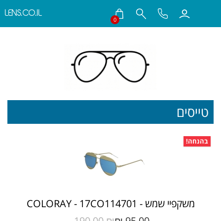
LENS.CO.IL
0
חילתו
ל
ף
ינטרנט,
חץ
נטר
די
עבור
טייסים
אזור
וכן
רכזי
בהנחה!
משקפיי שמש - COLORAY - 17CO114701
190.00 ₪‎
95.00 ₪‎