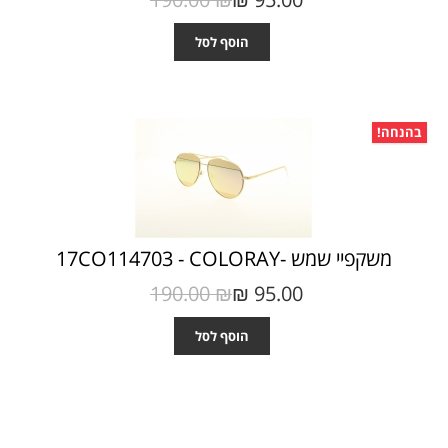
הוסף לסל
בהנחה!
משקפיי שמש -17CO114703 - COLORAY
190.00 ₪‎
95.00 ₪‎
הוסף לסל