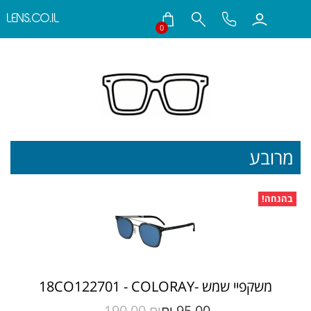
LENS.CO.IL
0
חילתו
ל
ף
ינטרנט,
חץ
נטר
די
עבור
מרובע
אזור
וכן
רכזי
בהנחה!
משקפיי שמש -18CO122701 - COLORAY
190.00 ₪‎
95.00 ₪‎