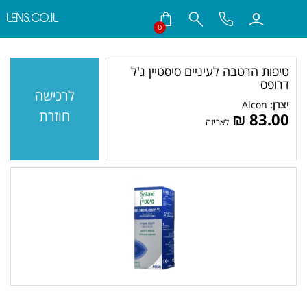
LENS.CO.IL
0
חילתו
ל
טיפות הרטבה לעיניים סיסטיין ג'ל
ף
דרופס
ינטרנט,
לרכישה
חץ
יצרן:
Alcon
חוזרת
83.00 ₪‎
נטר
לאריזה
די
עבור
אזור
וכן
רכזי