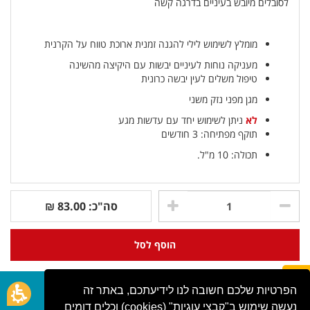
לסובלים מיובש בעיניים בדרגה קשה
מומלץ לשימוש לילי להגנה זמנית ארוכת טווח על הקרנית
מעניקה נוחות לעיניים יבשות עם היקיצה מהשינה
טיפול משלים לעין יבשה כרונית
מגן מפני נזק משני
לא
ניתן לשימוש יחד עם עדשות מגע
תוקף מפתיחה: 3 חודשים
תכולה: 10 מ"ל.
סה"כ:
83.00
₪
הוסף לסל
הפרטיות שלכם חשובה לנו לידיעתכם, באתר זה
שדרות העצמאות 45
החשבון שלי
נעשה שימוש ב"קבצי עוגיות" (cookies) וכלים דומים
בת ים 59395