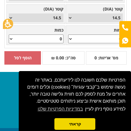
קוטר (DIA)
קוטר (DIA)
כמות
כמות
מס' אריזות:
0
סה"כ:
0.00
₪
הוסף לסל
הפרטיות שלכם חשובה לנו לידיעתכם, באתר זה
שדרות העצמאות 45
החשבון שלי
נעשה שימוש ב"קבצי עוגיות" (cookies) וכלים דומים
בת ים 59395
ההזמנות שלי
03-5076863
אחרים על מנת לספק לכם חווית גלישה טובה יותר,
על השירות
contact@lens.co.il
תוכן מותאם אישית וביצוע ניתוחים סטטיסטיים.
צור קשר
למידע נוסף ניתן לעיין
במדיניות הפרטיות שלנו
שאלות ותשובות
בלוג
קראתי