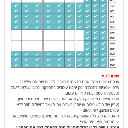
שימו לב ♥
אנחנו ניזונים מהיבואנים הרשמיים בארץ, לכל עדשה עם צילינדר יש
אלפי אופציות להרכבה ולכן יתכנו עיכובים בהספקה, כמובן שנדאג לעדכן
(טלפונית/ סמס) במידה וקיים עיכוב.
אם נמצאות במלאי רק חלק מהעדשות, נשלח אותן מיידית ובהמשך
(עניין של חודש פחות או יותר) נשלים את השאר במשלוח חוזר ללא
עלות! (כמובן, לפי תיאום)
חשוב להדגיש, כל האופטיקות בארץ ניזונות מאותם ספקים, משמע, אם
יש מחסור, הוא יהיה ארצי.
אנחנו נעשה כל שביכולתינו על מנת להעניק לכם את הפתרון