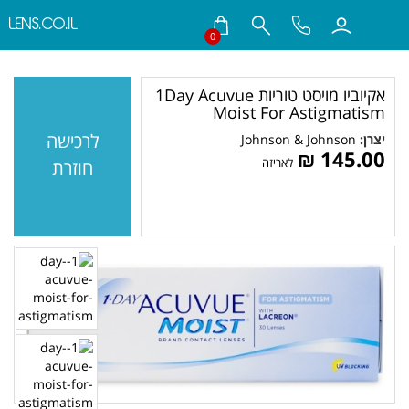
LENS.CO.IL
0
חילתו
ל
אקיוביו מויסט טוריות 1Day Acuvue
ף
Moist For Astigmatism
ינטרנט,
לרכישה
חץ
יצרן:
Johnson & Johnson
145.00 ₪‎
נטר
לאריזה
חוזרת
די
עבור
אזור
וכן
רכזי