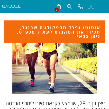
LENS.CO.IL
0
חילתו
ל
ף
אוטוטו נפרד מהפקולטה שבנגב,
תכירו את המהנדס לעתיד מכפ"ס,
ינטרנט,
ניצן גבאי
חץ
נטר
די
עבור
אזור
וכן
רכזי
ניצן בן ה-28, שנמצא לקראת סיום לימודי הנדסה