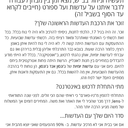
תעשיה וניהול בב"ש, מצא זמן בין מבחן לעבודה
לדבר איתנו על עדשות ועל ספורט (חייבים לקרוא
עד הסוף בשביל זה)
זוכר את הרכבת העדשות הראשונה שלך?
זוכר. זה היה בגיל 17, הלכתי לחנות, ניסיתי להרכיב ולא היה לי נוח בכלל. בכל
זאת רכשתי כי האמנתי שאתרגל ומאוד רציתי בזה. רכשתי עדשות שבועיות. כל
ההתעסקות עם העדשות היתה קשה לי. לא היה לי נוח להיות איתן באופן
רציף, כלומר הרבה שעות. בצבא כבר התרגלתי אליהן (בלית ברירה) ואז גם
עברתי לעדשות יומיות, אותן נהגתי לרכוש, ב"אופטיקנה". בכלל לא הייתי מודע
להבדלים במחירים בין חנות לאונליין. הרשת היתה פחות אטרקטיבית ביחס
להיום. כיום אני עם
עדשות יומיות
של
ג'ונסון אנד ג'ונסון
, הן נוחות לי בהרבה
מהעדשות השבועיות, אין מה להשוות בכלל. גם אין התעסקות ודאגות איתן,
מסתיים היום? ישר לפח וזהו.
מתי התחלת לרכוש באינטרנט?
התחלתי להזמין מ"ניו-פארם" כי ראיתי שהם הכי זולים. לפני שנה התוודאתי
ל-
lens
, דרך מכר שהכיר לי את האתר ואת משה. המחירים דומים אך המשלוח
של משה מגיע הרבה יותר מהר.
סדר היום שלך עם העדשות…
אם אני בבית אני לא מרכיב עדשות. ב- 90% מהפעמים שאני יוצא מהבית אני