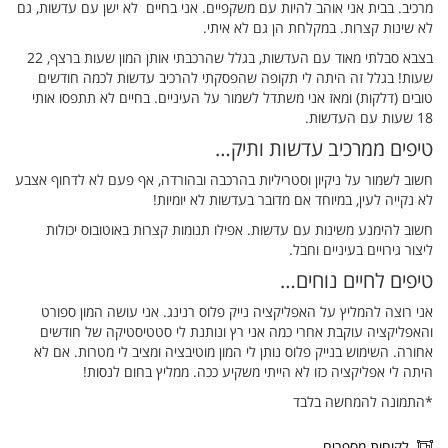
מרכיב. בבית אני אוהב להיות עם משקפיים. אני בחיים לא ישן עם עדשות, גם
לא שינות קצרות. במקלחת הן גם לא איתי.
בצבא סבלתי מאוד עם העדשות, בגלל שהרכבתי אותן המון שעות ברצף, 22
שעות! בגלל זה היתה לי תקופה שהפסקתי להרכיב עדשות לכמה חודשים
טובים (דלקות) ומאז אני משתדל לשמור על העיניים. בחיים לא תתפסו אותי
18 שעות עם העדשות.
טיפים ממרכיב עדשות ותיק…
חשוב לשמור על ניקיון וסטריליות בהרכבה ובהורדה, אף פעם לא לדחוף אצבע
לא נקייה לעין, במיוחד אם מדובר בעדשות לא יומיות!
חשוב להימנע משינות עם עדשות. אפילו תנומות קצרות באוטובוס יכולות
ליצור גירויים בעיניים וחבל.
טיפים לחיים נוחים…
אני רוצה להמליץ על האפליקציה נייק פלוס רנינג. אני עושה המון ספורט
והאפליקציה עוקבת אחרי כמה אני רץ ונותנת לי סטטיסטיקה של חודשים
אחורה. השימוש בנייק פלוס נותן לי המון מוטיבציה ומציב לי מטרות. אם לא
היתה לי אפליקציה כזו לא הייתי משקיע ככה. ממליץ בחום לנסות!
*התמונה להמחשה בלבד
לקוחות מספרים